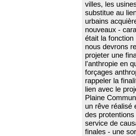
villes, les usine
substitue au lien
urbains acquière
nouveaux - cara
était la fonction
nous devrons re
projeter une fin
l'anthropie en q
forçages anthrop
rappeler la final
lien avec le proj
Plaine Commune,
un rêve réalisé
des protentions
service de causa
finales - une so