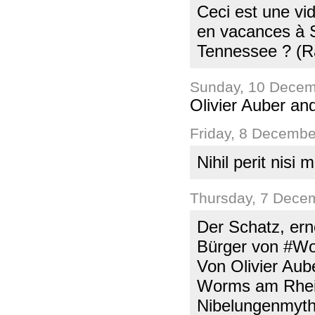
Ceci est une vi
en vacances à S
Tennessee ? (Ra
Sunday, 10 Decem
Olivier Auber an
Friday, 8 Decemb
Nihil perit nis
Thursday, 7 Dece
Der Schatz, ern
Bürger von #Wo
Von Olivier Aub
Worms am Rhein 
Nibelungenmytho