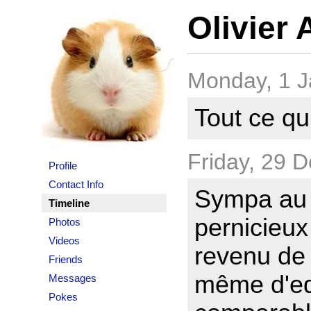
Olivier 
Monday, 1 J
Tout ce q
Friday, 29 
Profile
Contact Info
Sympa au 
Timeline
pernicieux
Photos
Videos
revenu de 
Friends
même d'equ
Messages
Pokes