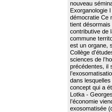
nouveau séminai
Exorganologie I 
démocratie Ce 
tient désormais
contributive de
commune territoi
est un organe, 
Collège d'étude
sciences de l'
précédentes, il
l’exosomatisati
dans lesquelle
concept qui a ét
Lotka - Georges
l’économie viend
exosomatisée (q