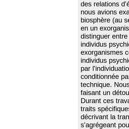
des relations d'
nous avions exa
biosphère (au s
en un exorganism
distinguer entre
individus psych
exorganismes com
individus psychi
par l'individuat
conditionnée pa
technique. Nous
faisant un détour
Durant ces trav
traits spécifiqu
décrivant la tr
s'agrégeant pou