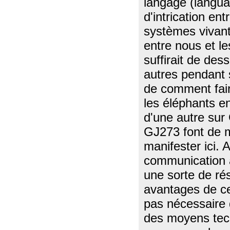
langage (languag
d'intrication en
systèmes vivan
entre nous et l
suffirait de des
autres pendant 
de comment faire
les éléphants e
d'une autre sur
GJ273 font de m
manifester ici. 
communication 
une sorte de ré
avantages de ce
pas nécessaire 
des moyens tech