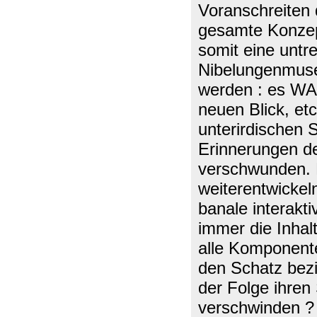
Voranschreiten 
gesamte Konzept
somit eine untr
Nibelungenmuse
werden : es WA
neuen Blick, e
unterirdischen 
Erinnerungen d
verschwunden. D
weiterentwickel
banale interakt
immer die Inhalt
alle Komponent
den Schatz bez
der Folge ihren
verschwinden ?