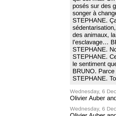
posés sur des gr
songer à change
STEPHANE. Ça se
sédentarisation,
des animaux, la 
l’esclavage… B
STEPHANE. Non
STEPHANE. Ces j
le sentiment q
BRUNO. Parce q
STEPHANE. Tou
Wednesday, 6 Dec
Olivier Auber an
Wednesday, 6 Dec
Olivier Auber an