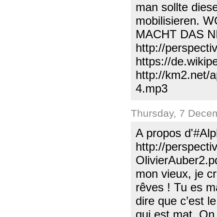
man sollte dies
mobilisieren.
MACHT DAS N
http://perspect
https://de.wik
http://km2.net
4.mp3
Thursday, 7 Dece
A propos d'#A
http://perspect
OlivierAuber2.
mon vieux, je c
rêves ! Tu es m
dire que c’est l
qui est mat. On