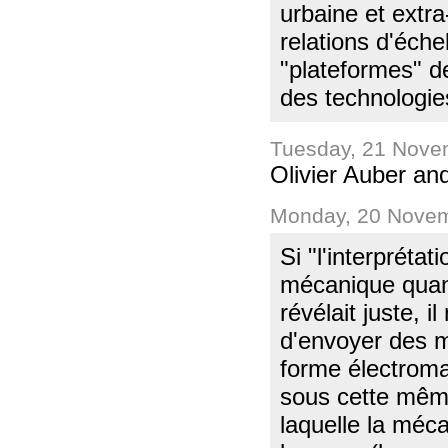
urbaine et extra
relations d'éch
"plateformes" 
des technologies
Tuesday, 21 Nove
Olivier Auber an
Monday, 20 Novem
Si "l'interpréta
mécanique quanti
révélait juste, i
d'envoyer des m
forme électromag
sous cette même
laquelle la méc