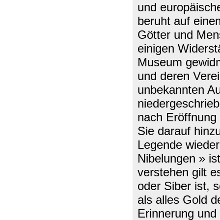
und europäische
beruht auf ein
Götter und Mens
einigen Widers
Museum gewidme
und deren Vere
unbekannten Au
niedergeschrie
nach Eröffnung
Sie darauf hinz
Legende wiederh
Nibelungen » is
verstehen gilt 
oder Siber ist, 
als alles Gold 
Erinnerung und 