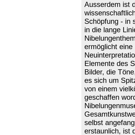
Ausserdem ist 
wissenschaftlic
Schöpfung - in 
in die lange Lin
Nibelungenthem
ermöglicht eine
Neuinterpretati
Elemente des Sc
Bilder, die Tön
es sich um Spitz
von einem vielk
geschaffen wor
Nibelungenmuseu
Gesamtkunstwer
selbst angefang
erstaunlich, ist