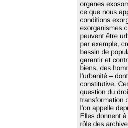
organes exosoma
ce que nous appe
conditions exorg
exorganismes c
peuvent être ur
par exemple, cr
bassin de popul
garantir et cont
biens, des homm
l’urbanité – do
constitutive. C
question du droit
transformation d
l’on appelle dep
Elles donnent à 
rôle des archives