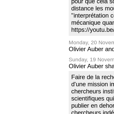
pour que cela soi
distance les mo
"interprétation 
mécanique quanti
https://youtu.
Monday, 20 Novem
Olivier Auber an
Sunday, 19 Novem
Olivier Auber sh
Faire de la rec
d'une mission i
chercheurs inst
scientifiques qui
publier en deho
chercheurs indé