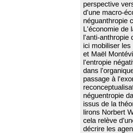
perspective ver
d'une macro-éc
néguanthropie co
L'économie de l
l'anti-anthropie
ici mobiliser le
et Maël Montévil
l'entropie négat
dans l'organiqu
passage à l'exo
reconceptualisa
néguentropie da
issus de la théo
lirons Norbert 
cela relève d’un
décrire les ag