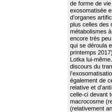
de forme de vie
exosomatisée es
d’organes artifi
plus celles des
métabolismes à 
encore très peu
qui se déroula 
printemps 2017)
Lotka lui-même. 
discours du tr
l'exosomatisatio
également de ce
relative et d'ant
celle-ci devant 
macrocosme (rel
(relativement an