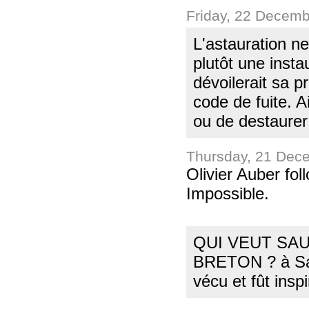
Friday, 22 Decem
L'astauration ne
plutôt une inst
dévoilerait sa 
code de fuite. Ai
ou de destaurer
Thursday, 21 Dec
Olivier Auber fo
Impossible.
QUI VEUT SAU
BRETON ? à Sain
vécu et fût insp