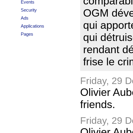
comparabl
Events
OGM déver
Security
Ads
qui apport
Applications
Pages
qui détrui
rendant d
frise le cr
Friday, 29 
Olivier Aub
friends.
Friday, 29 
Olivier Au