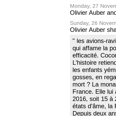
Monday, 27 Novem
Olivier Auber an
Sunday, 26 Novem
Olivier Auber sh
" les avions-rav
qui affame la p
efficacité. Coco
L’histoire retie
les enfants yém
gosses, en regar
mort ? La monar
France. Elle lui
2016, soit 15 à
états d’âme, la
Depuis deux an