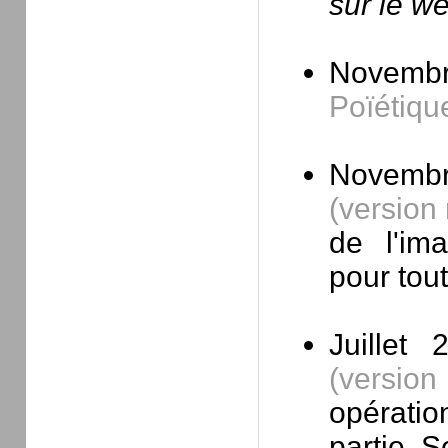
sur le w
Novembr
Poïétiqu
Novembr
(version
de l'ima
pour tou
Juillet
(versio
opérati
partie. 