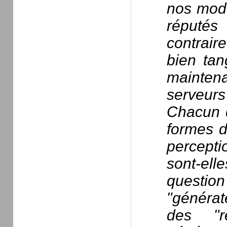
nos modè
réputés
contrair
bien tan
maintenan
serveurs
Chacun d
formes d
percepti
sont-ell
questio
"générat
des "r