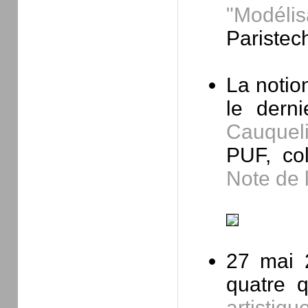
"Modélis
Paristec
La noti
le dern
Cauquel
PUF, col
Note de 
27 mai 
quatre 
artistiqu