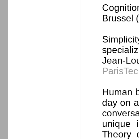
Cogniti
Brussel 
Simplic
speciali
Jean-Lo
ParisTec
Human b
day on a
conversa
unique i
Theory o