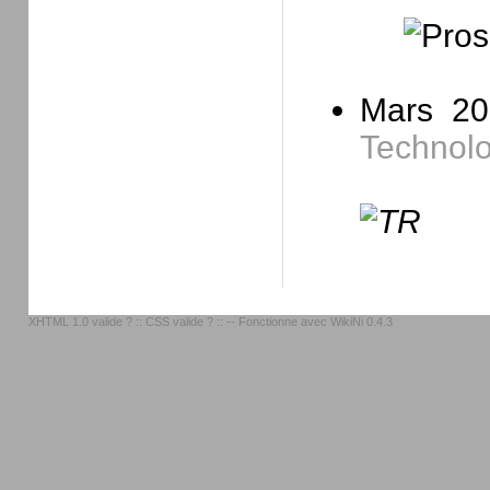
Mars 20
Technolo
XHTML 1.0 valide ?
::
CSS valide ?
:: -- Fonctionne avec
WikiNi 0.4.3