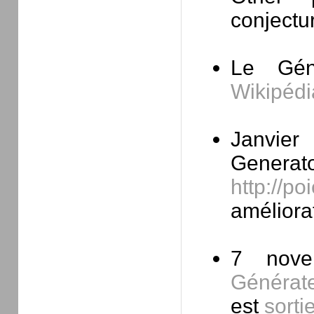
conjectu
Le Gén
Wikipédi
Janvier 
Generat
http://po
améliorat
7 nove
Générate
est
sorti