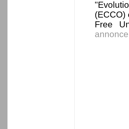
"Evolut
(ECCO) e
Free Un
annonce