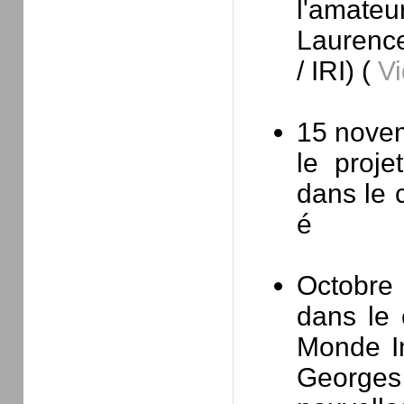
l'amateu
Laurence
/ IRI) (
Vi
15 nove
le proj
dans le 
é
Octobre
dans le 
Monde In
Georges 