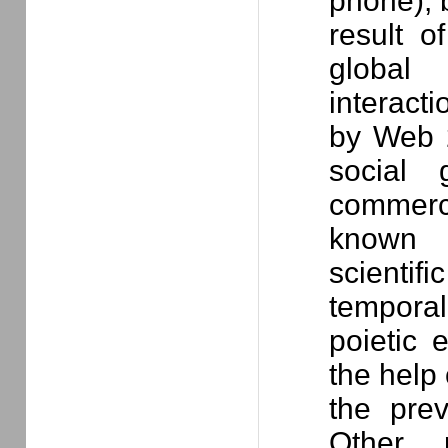
phone), 
result o
global 
interact
by Web 2
social 
commerc
known o
scientifi
tempora
poietic 
the help 
the prev
Other 