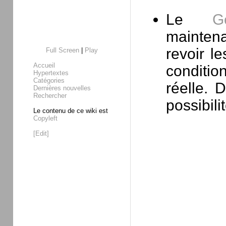
Le
G
maintena
revoir l
Full Screen
|
Play
Accueil
conditio
Hypertextes
Catégories
réelle. 
Dernières nouvelles
Rechercher
possibili
Le contenu de ce wiki est
Copyleft
[Edit]