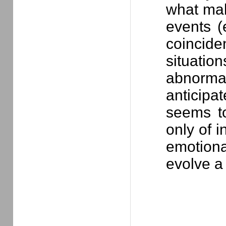
what mak
events (
coinci
situation
abnormal
anticipa
seems to
only of i
emotiona
evolve a 