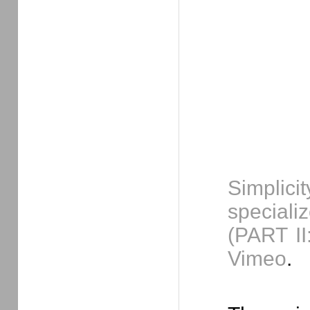
Simplic
special
(PART II
Vimeo
.