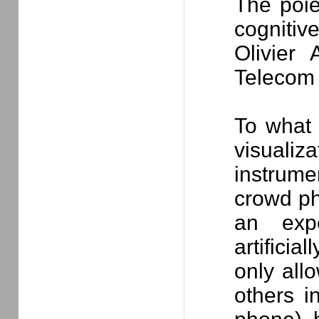
The poie
cognitiv
Olivier
Teleco
To what 
visuali
instrum
crowd ph
an expe
artificia
only allo
others i