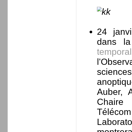
24 janv
dans la
tempor
l'Obser
scienc
anoptiqu
Auber, A
Chaire 
Télé
Laborat
montrer