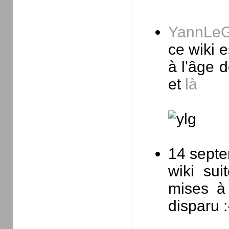
YannLe
ce wiki e
à l'âge 
et
là
14 septe
wiki sui
mises à
disparu :