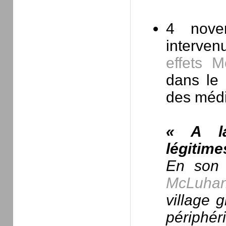
4 nov
interven
effets M
dans le 
des médi
« A la
légitime
En son 
McLuha
village g
périphér