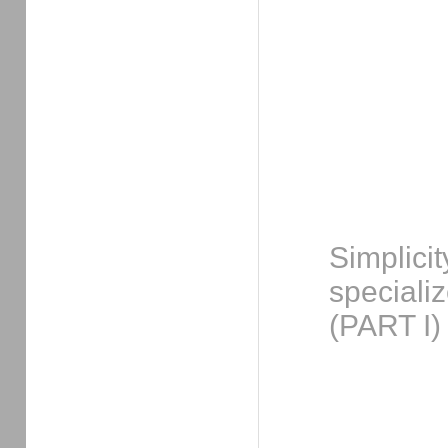
Simplic
special
(PART I)