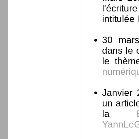
l'écritu
intitulée
30 mar
dans le
le thèm
numériq
Janvier 
un articl
la
YannLe