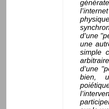
générate
l’inter
physiqu
synchron
d’une "pe
une autr
simple 
arbitraire
d’une "p
bien, 
poiétiq
l’inter
participe