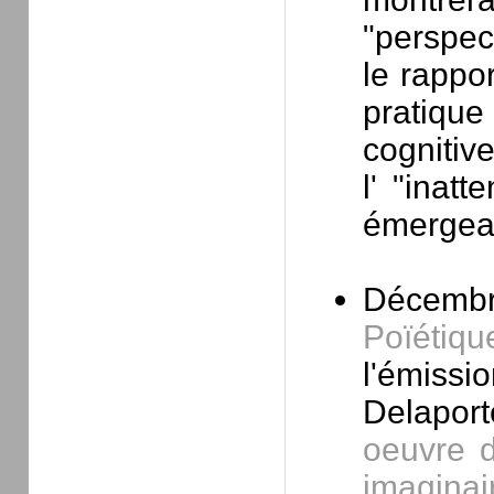
"perspec
le rappor
pratiq
cognitiv
l' "inat
émergea
Décembr
Poïétiqu
l'émissi
Delapor
oeuvre d
imaginai