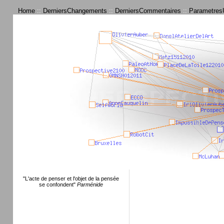
Home
::
DerniersChangements
::
DerniersCommentaires
::
ParametresU
"L'acte de penser et l'objet de la pensée
se confondent"
Parménide