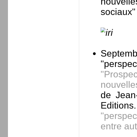
nouvell
sociaux" 
Septem
"perspe
"Prospe
nouvelle
de Jean
Edition
"perspec
entre au