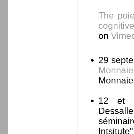
The poie
cognitiv
on
Vime
29 septe
Monnaie
Monnaies
12 et 
Dessall
séminair
Intsitut