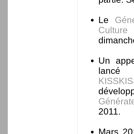
Le
Géné
Culture
dimanche
Un appel
lanc
KISSKI
dévelop
Générate
2011.
Mars 20