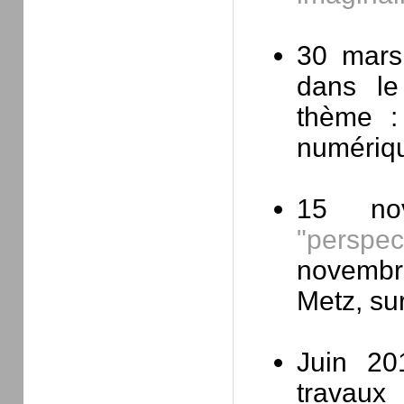
30 mars 
dans le
thème :
numériq
15 n
"perspec
novembr
Metz, su
Juin 20
travau