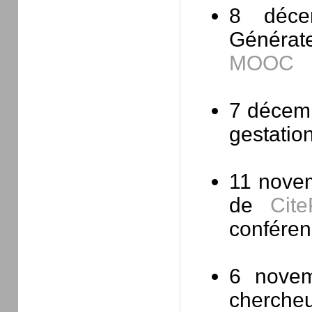
8 déce
Générate
MOOC
7 décemb
gestatio
11 nove
de
Cite
conféren
6 nove
chercheu