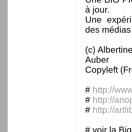
à jour.
Une expérie
des médias
(c) Alberti
Auber
Copyleft (Fr
#
http://ww
#
http://an
#
http://artl
# voir la Bi