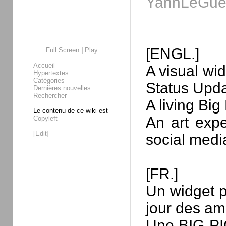
YannLeGue
[ENGL.]
Full Screen
|
Play
Accueil
A visual wid
Hypertextes
Catégories
Status Upd
Dernières nouvelles
Rechercher
A living Big
Le contenu de ce wiki est
An art expe
Copyleft
[Edit]
social medi
[FR.]
Un widget p
jour des am
Une BIG PI