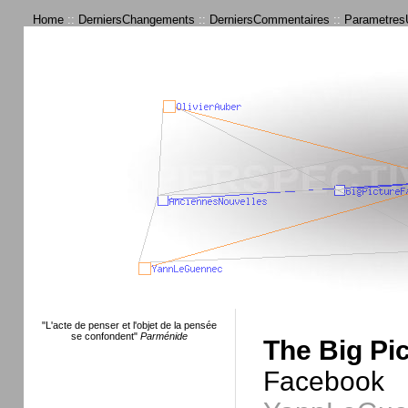
Home
::
DerniersChangements
::
DerniersCommentaires
::
ParametresU
"L'acte de penser et l'objet de la pensée
se confondent"
Parménide
The Big Pi
Facebo