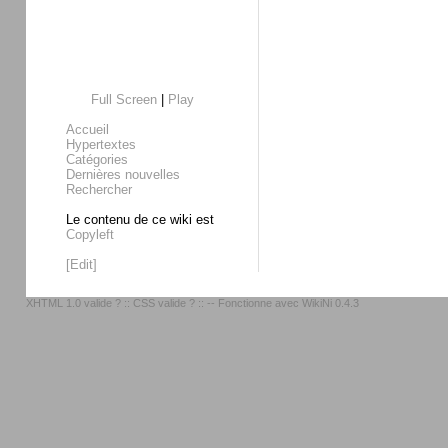
Full Screen
|
Play
Accueil
Hypertextes
Catégories
Dernières nouvelles
Rechercher
Le contenu de ce wiki est
Copyleft
[Edit]
XHTML 1.0 valide ?
::
CSS valide ?
:: -- Fonctionne avec
WikiNi 0.4.3