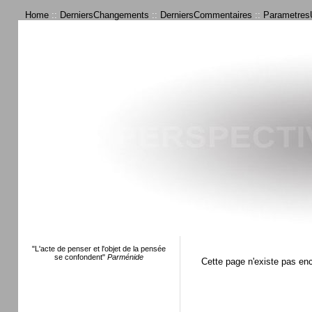
Home
::
DerniersChangements
::
DerniersCommentaires
::
ParametresU
"L'acte de penser et l'objet de la pensée
se confondent"
Parménide
Cette page n'existe pas en