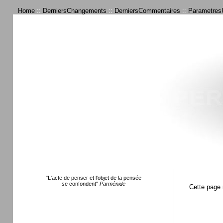
Home
::
DerniersChangements
::
DerniersCommentaires
::
ParametresU
"L'acte de penser et l'objet de la pensée
se confondent"
Parménide
Cette page 