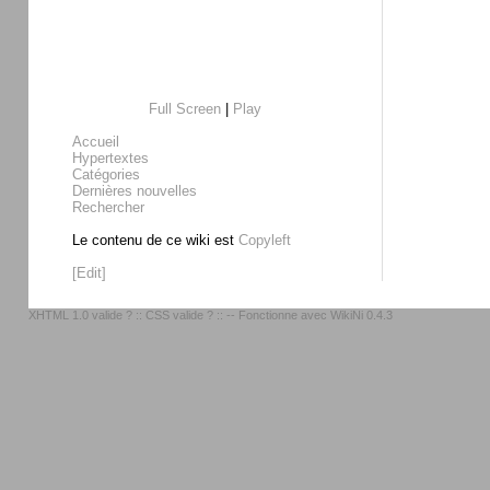
Full Screen
|
Play
Accueil
Hypertextes
Catégories
Dernières nouvelles
Rechercher
Le contenu de ce wiki est
Copyleft
[Edit]
XHTML 1.0 valide ?
::
CSS valide ?
:: -- Fonctionne avec
WikiNi 0.4.3