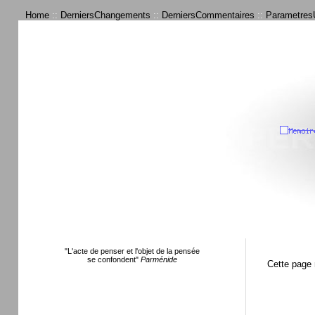
Home
::
DerniersChangements
::
DerniersCommentaires
::
ParametresU
"L'acte de penser et l'objet de la pensée
se confondent"
Parménide
Cette page 