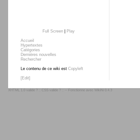
Full Screen
|
Play
Accueil
Hypertextes
Catégories
Dernières nouvelles
Rechercher
Le contenu de ce wiki est
Copyleft
[Edit]
XHTML 1.0 valide ?
::
CSS valide ?
:: -- Fonctionne avec
WikiNi 0.4.3