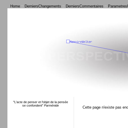
Home
::
DerniersChangements
::
DerniersCommentaires
::
ParametresU
"L'acte de penser et l'objet de la pensée
se confondent"
Parménide
Cette page n'existe pas en