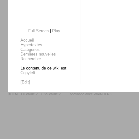
Full Screen
|
Play
Accueil
Hypertextes
Catégories
Dernières nouvelles
Rechercher
Le contenu de ce wiki est
Copyleft
[Edit]
XHTML 1.0 valide ?
::
CSS valide ?
:: -- Fonctionne avec
WikiNi 0.4.3