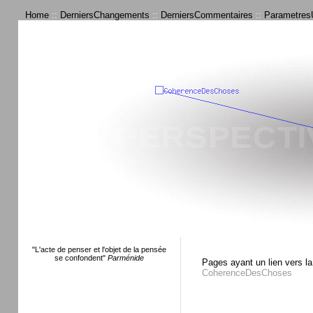
Home
::
DerniersChangements
::
DerniersCommentaires
::
ParametresU
"L'acte de penser et l'objet de la pensée
se confondent"
Parménide
Pages ayant un lien vers la
CoherenceDesChoses