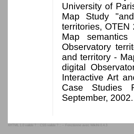
University of Par
Map Study "and t
territories, OTEN
Map semantics St
Observatory terr
and territory - Ma
digital Observato
Interactive Art 
Case Studies R
September, 2002.
XHTML 1.0 valide ?
::
CSS valide ?
:: -- Fonctionne avec
WikiNi 0.4.3