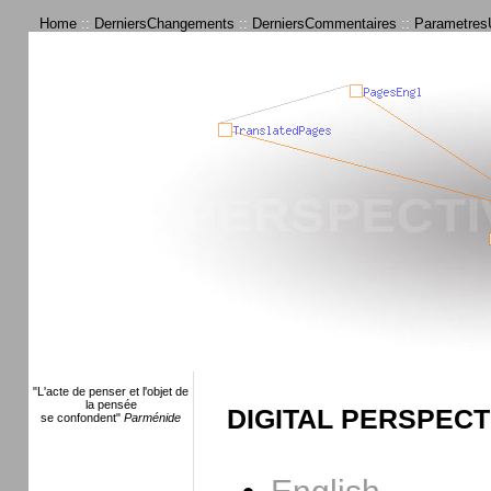
Home
::
DerniersChangements
::
DerniersCommentaires
::
ParametresU
"L'acte de penser et l'objet de
la pensée
DIGITAL PERSPECT
se confondent"
Parménide