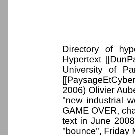
Directory of hy
Hypertext [[DunPa
University of P
[[PaysageEtCyber
2006) Olivier Aube
"new industrial 
GAME OVER, change 
text in June 2008
"bounce", Friday M