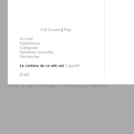
Full Screen
|
Play
Accueil
Hypertextes
Catégories
Dernières nouvelles
Rechercher
Le contenu de ce wiki est
Copyleft
[Edit]
XHTML 1.0 valide ?
::
CSS valide ?
:: -- Fonctionne avec
WikiNi 0.4.3