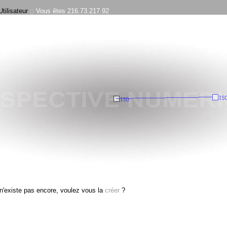
tilisateur
:: Vous êtes 216.73.217.92
n'existe pas encore, voulez vous la
créer
?