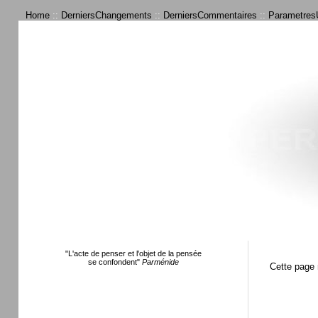
Home
::
DerniersChangements
::
DerniersCommentaires
::
ParametresU
"L'acte de penser et l'objet de la pensée
se confondent"
Parménide
Cette page 