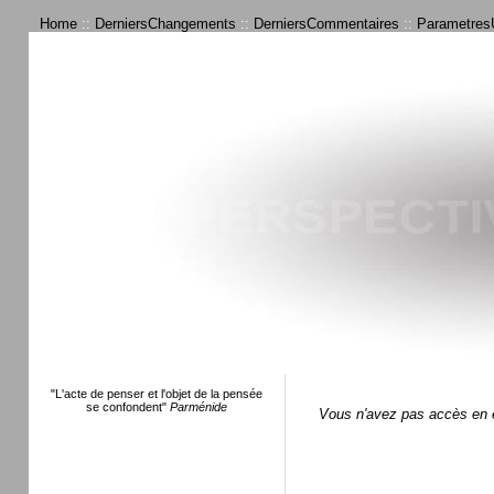
Home
::
DerniersChangements
::
DerniersCommentaires
::
ParametresU
"L'acte de penser et l'objet de la pensée
se confondent"
Parménide
Vous n'avez pas accès en é