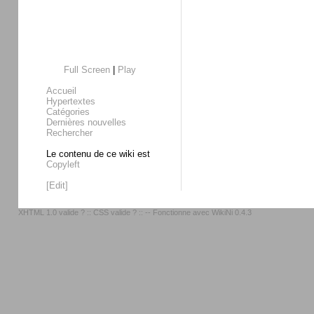
Full Screen
|
Play
Accueil
Hypertextes
Catégories
Dernières nouvelles
Rechercher
Le contenu de ce wiki est
Copyleft
[Edit]
XHTML 1.0 valide ?
::
CSS valide ?
:: -- Fonctionne avec
WikiNi 0.4.3