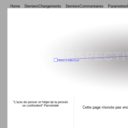
Home
::
DerniersChangements
::
DerniersCommentaires
::
ParametresU
"L'acte de penser et l'objet de la pensée
se confondent"
Parménide
Cette page n'existe pas en