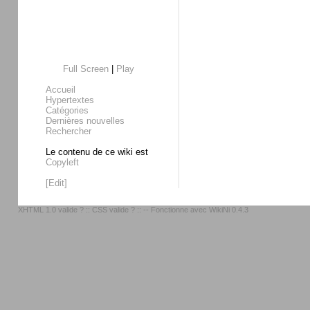
Full Screen
|
Play
Accueil
Hypertextes
Catégories
Dernières nouvelles
Rechercher
Le contenu de ce wiki est
Copyleft
[Edit]
XHTML 1.0 valide ?
::
CSS valide ?
:: -- Fonctionne avec
WikiNi 0.4.3