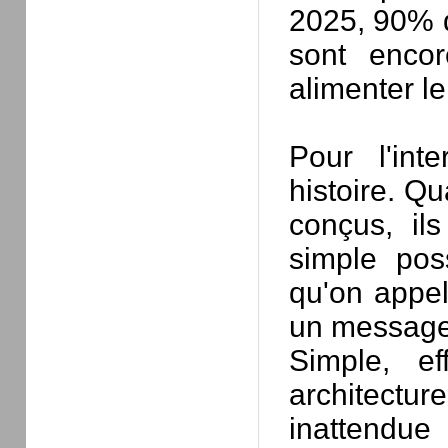
2025, 90% 
sont encor
alimenter l
Pour l'int
histoire. Q
conçus, il
simple poss
qu'on appell
un message 
Simple, ef
architectur
inattendue