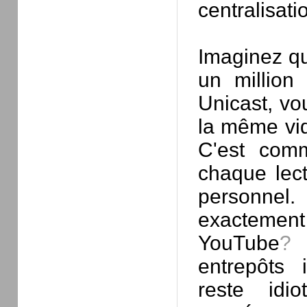
centralisati
Imaginez qu
un million
Unicast, vo
la même vid
C'est comm
chaque lect
personnel.
exacteme
YouTube
?
e
entrepôts 
reste idi