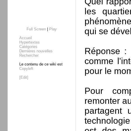
Quel rapport
les quarti
phénomènes
qui se déve
Full Screen
|
Play
Accueil
Hypertextes
Catégories
Réponse : 
Dernières nouvelles
Rechercher
comme l'int
Le contenu de ce wiki est
pour le mom
Copyleft
[Edit]
Pour comp
remonter au
partagent 
technologie
est des ma