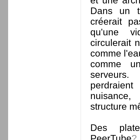
et une arch
Dans un te
créerait p
qu'une vid
circulerait
comme l'eau
comme un
serveurs.
perdraient
nuisance,
structure m
Des plat
PeerTube
?