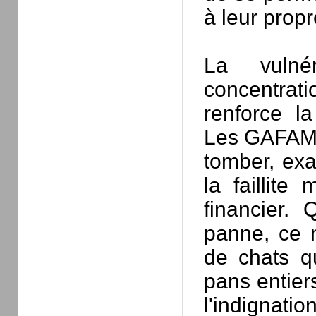
à leur propr
La vulnér
concentra
renforce la
Les GAFAM so
tomber, ex
la faillite
financier.
panne, ce 
de chats q
pans entiers
l'indignati