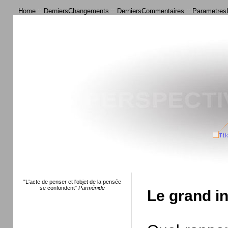
Home
::
DerniersChangements
::
DerniersCommentaires
::
ParametresU
"L'acte de penser et l'objet de la pensée
se confondent"
Parménide
Le grand in