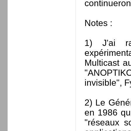
continueront
Notes :
1) J'ai r
expériment
Multicast a
"ANOPTIKON
invisible", 
2) Le Génér
en 1986 qui
"réseaux s