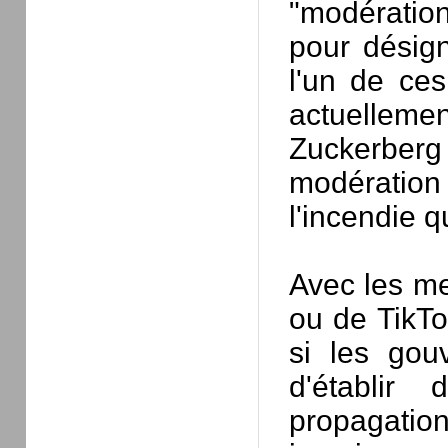
"modératio
pour désign
l'un de ce
actuellem
Zuckerber
modération 
l'incendie qu
Avec les m
ou de
TikT
si les gou
d'établir
propagatio