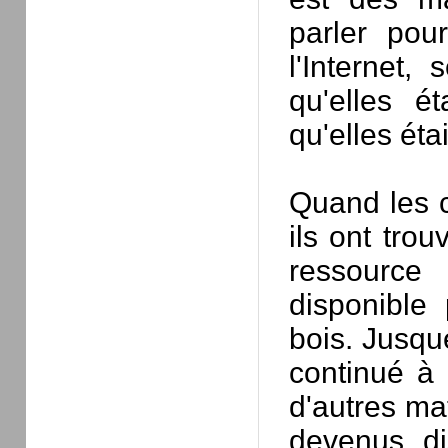
parler pou
l'Internet
qu'elles é
qu'elles éta
Quand les c
ils ont tro
ressource 
disponible 
bois. Jusque
continué à 
d'autres mat
devenus di