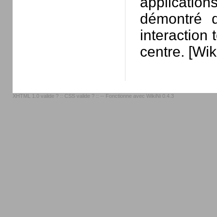
applicatio
démontré q
interaction
centre. [Wik
XHTML 1.0 valide ?
::
CSS valide ?
:: -- Fonctionne avec
WikiNi 0.4.3