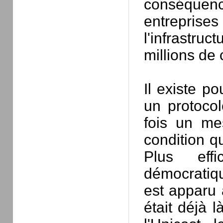
conséquen
entrepri
l'infrastr
millions de
Il existe po
un protoco
fois un me
condition q
Plus effi
démocratiqu
est apparu 
était déjà 