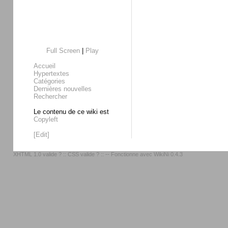
Full Screen
|
Play
Accueil
Hypertextes
Catégories
Dernières nouvelles
Rechercher
Le contenu de ce wiki est
Copyleft
[Edit]
XHTML 1.0 valide ?
::
CSS valide ?
:: -- Fonctionne avec
WikiNi 0.4.3