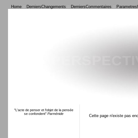
Home
::
DerniersChangements
::
DerniersCommentaires
::
ParametresU
"L'acte de penser et l'objet de la pensée
se confondent"
Parménide
Cette page n'existe pas en