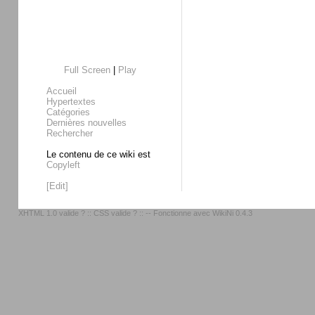
Full Screen
|
Play
Accueil
Hypertextes
Catégories
Dernières nouvelles
Rechercher
Le contenu de ce wiki est
Copyleft
[Edit]
XHTML 1.0 valide ?
::
CSS valide ?
:: -- Fonctionne avec
WikiNi 0.4.3