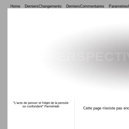
Home
::
DerniersChangements
::
DerniersCommentaires
::
ParametresU
"L'acte de penser et l'objet de la pensée
se confondent"
Parménide
Cette page n'existe pas en