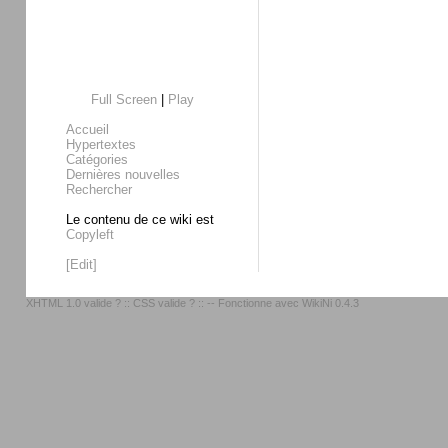
Full Screen
|
Play
Accueil
Hypertextes
Catégories
Dernières nouvelles
Rechercher
Le contenu de ce wiki est
Copyleft
[Edit]
XHTML 1.0 valide ?
::
CSS valide ?
:: -- Fonctionne avec
WikiNi 0.4.3