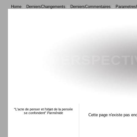
Home
::
DerniersChangements
::
DerniersCommentaires
::
ParametresU
"L'acte de penser et l'objet de la pensée
se confondent"
Parménide
Cette page n'existe pas en