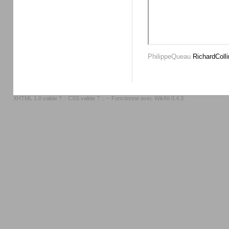
PhilippeQueau
RichardColli
XHTML 1.0 valide ?
::
CSS valide ?
:: -- Fonctionne avec
WikiNi 0.4.3