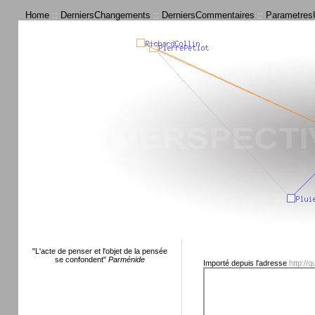
Home
::
DerniersChangements
::
DerniersCommentaires
::
ParametresU
"L'acte de penser et l'objet de la pensée
se confondent"
Parménide
Importé depuis l'adresse
http://