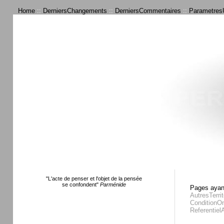
Home
::
DerniersChangements
::
DerniersCommentaires
::
ParametresU
"L'acte de penser et l'objet de la pensée
se confondent"
Parménide
Pages ayant
AutresTerrit
ConditionOn
Referentiel