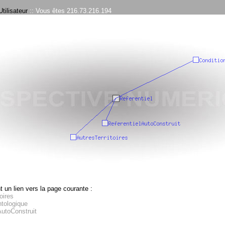
tilisateur
:: Vous êtes 216.73.216.194
 un lien vers la page courante :
oires
tologique
AutoConstruit