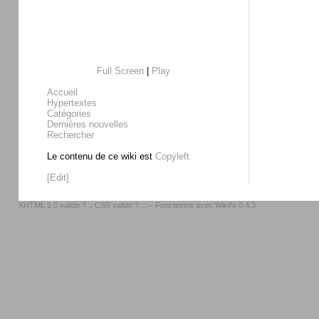
Full Screen
|
Play
Accueil
Hypertextes
Catégories
Dernières nouvelles
Rechercher
Le contenu de ce wiki est
Copyleft
[Edit]
XHTML 1.0 valide ?
::
CSS valide ?
:: -- Fonctionne avec
WikiNi 0.4.3