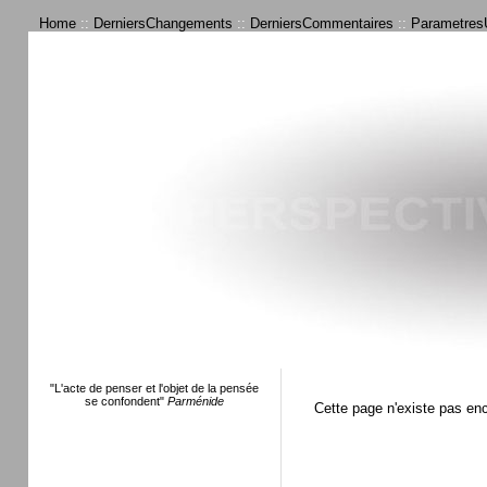
Home
::
DerniersChangements
::
DerniersCommentaires
::
ParametresU
"L'acte de penser et l'objet de la pensée
se confondent"
Parménide
Cette page n'existe pas en