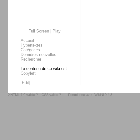
Full Screen
|
Play
Accueil
Hypertextes
Catégories
Dernières nouvelles
Rechercher
Le contenu de ce wiki est
Copyleft
[Edit]
XHTML 1.0 valide ?
::
CSS valide ?
:: -- Fonctionne avec
WikiNi 0.4.3