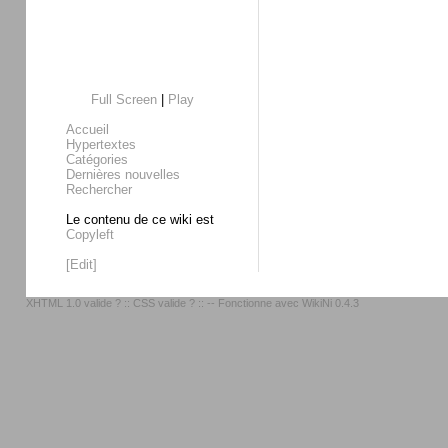
Full Screen
|
Play
Accueil
Hypertextes
Catégories
Dernières nouvelles
Rechercher
Le contenu de ce wiki est
Copyleft
[Edit]
XHTML 1.0 valide ?
::
CSS valide ?
:: -- Fonctionne avec
WikiNi 0.4.3