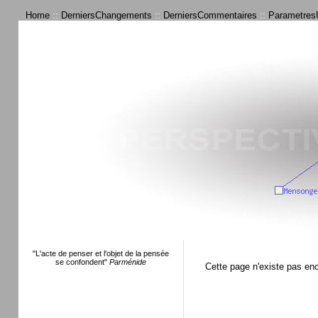
Home
::
DerniersChangements
::
DerniersCommentaires
::
ParametresU
"L'acte de penser et l'objet de la pensée
se confondent"
Parménide
Cette page n'existe pas en