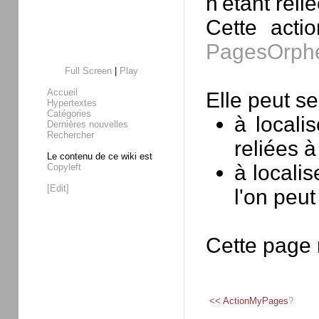
n'étant rel
Cette actio
PagesOrphe
Full Screen
|
Play
Accueil
Elle peut ser
Hypertextes
Catégories
à locali
Dernières nouvelles
Rechercher
reliées 
Le contenu de ce wiki est
à localis
Copyleft
[Edit]
l'on peut
Cette page
<<
ActionMyPages
?