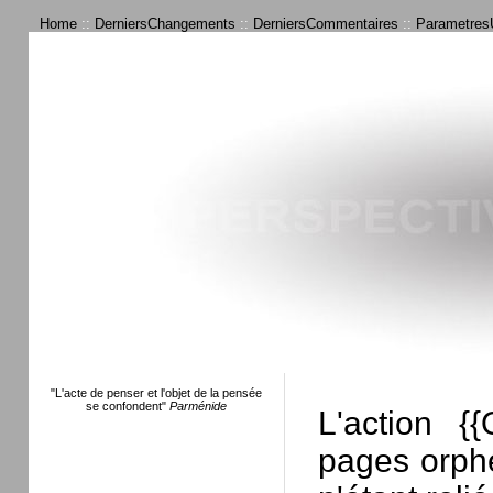
Home
::
DerniersChangements
::
DerniersCommentaires
::
ParametresU
"L'acte de penser et l'objet de la pensée
se confondent"
Parménide
L'action {
pages orphe