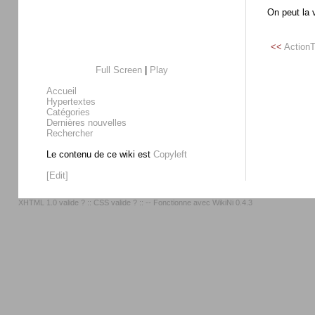
On peut la 
<<
ActionT
Full Screen
|
Play
Accueil
Hypertextes
Catégories
Dernières nouvelles
Rechercher
Le contenu de ce wiki est
Copyleft
[Edit]
XHTML 1.0 valide ?
::
CSS valide ?
:: -- Fonctionne avec
WikiNi 0.4.3