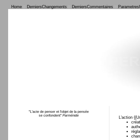
Home
::
DerniersChangements
::
DerniersCommentaires
::
ParametresU
"L'acte de penser et l'objet de la pensée
se confondent"
Parménide
L'action {{U
créa
authe
régl
chan