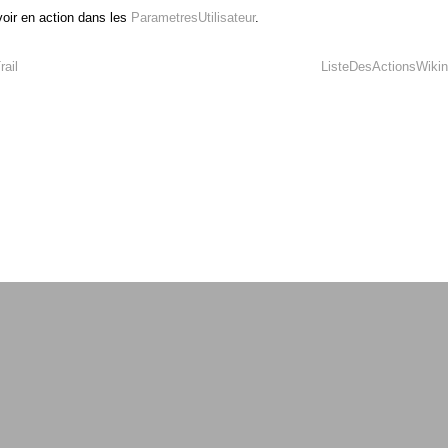
voir en action dans les
ParametresUtilisateur
.
rail
ListeDesActionsWikin