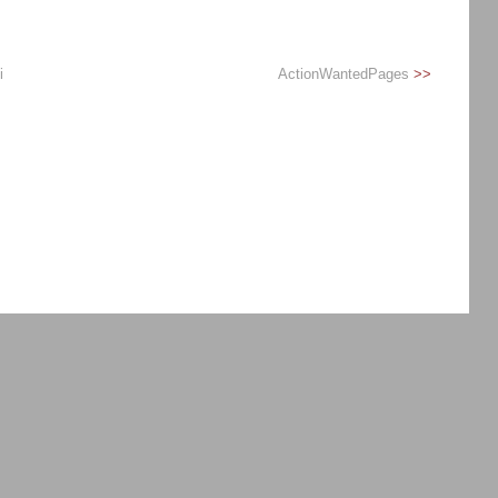
i
ActionWantedPages
>>
menufonctions; ?>