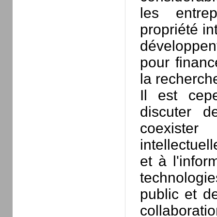
les entrep
propriété in
développent
pour financ
la recherch
Il est cep
discuter d
coexister
intellectue
et à l'infor
technologies
public et d
collaborati