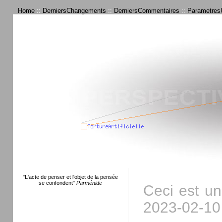
Home
::
DerniersChangements
::
DerniersCommentaires
::
ParametresU
"L'acte de penser et l'objet de la pensée
se confondent"
Parménide
Ceci est u
2023-02-10 