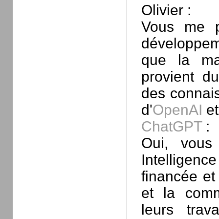
Olivier :
Vous me p
développem
que la ma
provient d
des connais
d'
OpenAI
et
ChatGPT
:
Oui, vous
Intelligenc
financée e
et la comm
leurs trav