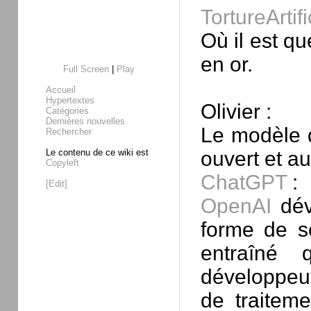
TortureArtifi
Où il est q
en or.
Full Screen
|
Play
Accueil
Hypertextes
Olivier :
Catégories
Dernières nouvelles
Le modèle 
Rechercher
Le contenu de ce wiki est
ouvert et au
Copyleft
ChatGPT
:
[Edit]
OpenAI
dév
forme de s
entraîné 
développeur
de traitem