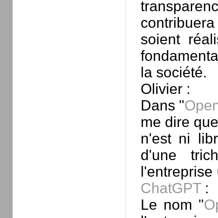
transparen
contribuera 
soient réal
fondamentau
la société.
Olivier :
Dans "
Open
me dire qu
n'est ni li
d'une tric
l'entreprise
ChatGPT
:
Le nom "
O