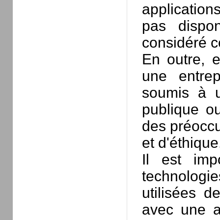
application
pas dispon
considéré c
En outre, 
une entrep
soumis à u
publique o
des préoccu
et d'éthique
Il est imp
technologi
utilisées d
avec une at