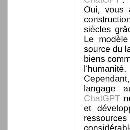
Oui, vous 
constructio
siècles grâc
Le modèle
source du la
biens commu
l'humanité.
Cependant
langage a
ChatGPT
né
et développ
ressource
considérabl