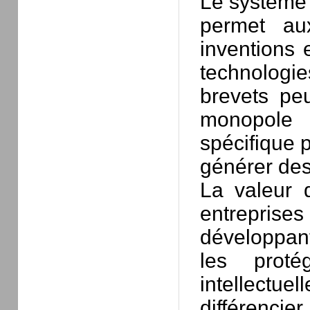
Le système 
permet aux
inventions 
technologie
brevets pe
monopole s
spécifique p
générer des
La valeur d
entreprise
développan
les proté
intellectu
différencier