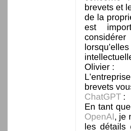
brevets et l
de la propri
est impor
considére
lorsqu'elles
intellectuell
Olivier :
L'entrepr
brevets vou
ChatGPT
:
En tant qu
OpenAI
, je
les détails