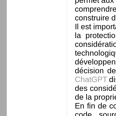
permet aux 
comprend
construire d
Il est impor
la protect
considérati
technologiq
développen
décision d
ChatGPT
di
des considé
de la proprié
En fin de c
code sour