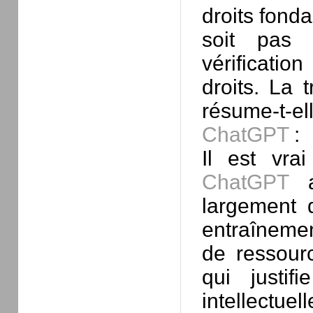
droits fond
soit pas 
vérificatio
droits. La 
résume-t-el
ChatGPT
:
Il est vr
ChatGPT
a
largement d
entraînemen
de ressour
qui justif
intellectuel