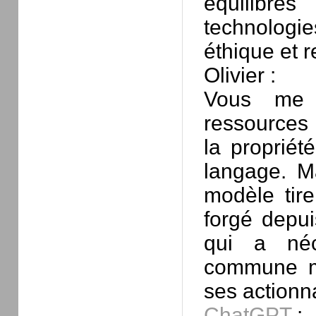
équilibre
technologie
éthique et 
Olivier :
Vous me d
ressources 
la propriét
langage. M
modèle tir
forgé depui
qui a néc
commune me
ses actionn
ChatGPT
: