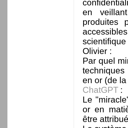
confidentia
en veilla
produites 
accessibles
scientifique
Olivier :
Par quel mi
techniques e
en or (de la
ChatGPT
:
Le "miracle
or en matiè
être attribu