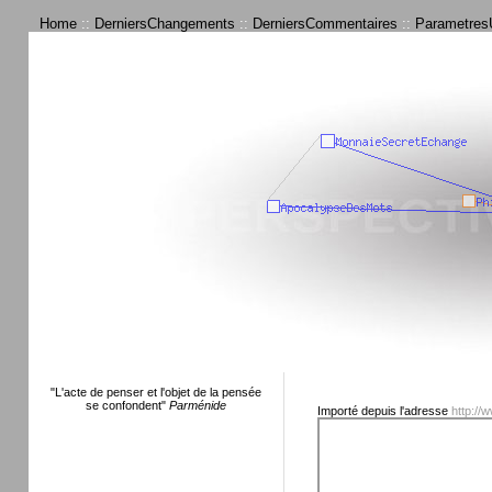
Home
::
DerniersChangements
::
DerniersCommentaires
::
ParametresU
"L'acte de penser et l'objet de la pensée
se confondent"
Parménide
Importé depuis l'adresse
http://