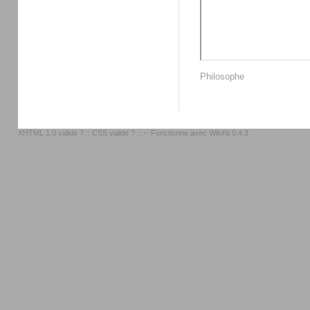
Philosophe
XHTML 1.0 valide ?
::
CSS valide ?
:: -- Fonctionne avec
WikiNi 0.4.3