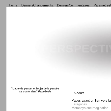
Home
::
DerniersChangements
::
DerniersCommentaires
::
ParametresU
"L'acte de penser et l'objet de la pensée
se confondent"
Parménide
En cours..
Pages ayant un lien vers la
Categories
MetaphysiqueImagination