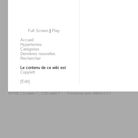
Full Screen
|
Play
Accueil
Hypertextes
Catégories
Dernières nouvelles
Rechercher
Le contenu de ce wiki est
Copyleft
[Edit]
XHTML 1.0 valide ?
::
CSS valide ?
:: -- Fonctionne avec
WikiNi 0.4.3