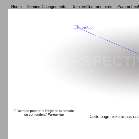
Home
::
DerniersChangements
::
DerniersCommentaires
::
ParametresU
"L'acte de penser et l'objet de la pensée
se confondent"
Parménide
Cette page n'existe pas en