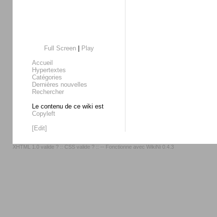
Full Screen
|
Play
Accueil
Hypertextes
Catégories
Dernières nouvelles
Rechercher
Le contenu de ce wiki est
Copyleft
[Edit]
XHTML 1.0 valide ?
::
CSS valide ?
:: -- Fonctionne avec
WikiNi 0.4.3