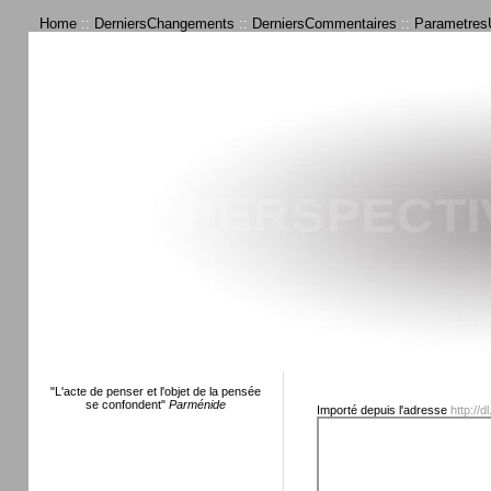
Home
::
DerniersChangements
::
DerniersCommentaires
::
ParametresU
"L'acte de penser et l'objet de la pensée
se confondent"
Parménide
Importé depuis l'adresse
http://