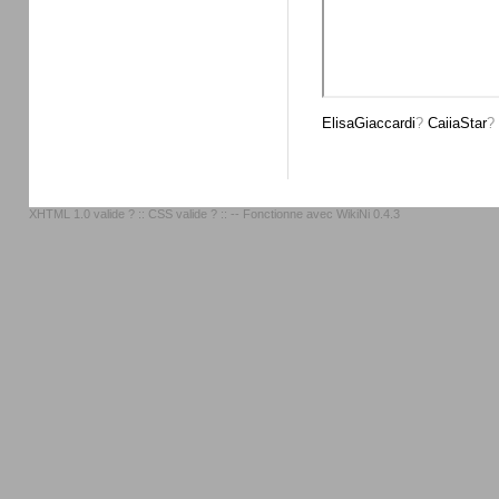
ElisaGiaccardi
?
CaiiaStar
?
XHTML 1.0 valide ?
::
CSS valide ?
:: -- Fonctionne avec
WikiNi 0.4.3