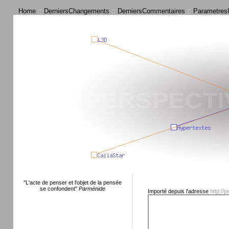
Home
::
DerniersChangements
::
DerniersCommentaires
::
ParametresU
"L'acte de penser et l'objet de la pensée
se confondent"
Parménide
Importé depuis l'adresse
http://