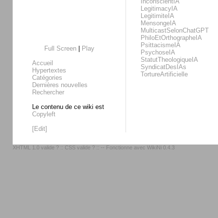
InconscientIA
LegitimacyIA
LegitimiteIA
MensongeIA
MulticastSelonChatGPT
PhiloEtOrthographeIA
PsittacismeIA
Full Screen
|
Play
PsychoseIA
StatutTheologiqueIA
Accueil
SyndicatDesIAs
Hypertextes
TortureArtificielle
Catégories
Dernières nouvelles
Rechercher
Le contenu de ce wiki est
Copyleft
[Edit]
XHTML 1.0 valide ?
::
CSS valide ?
:: -- Fonctionne avec
WikiNi 0.4.3