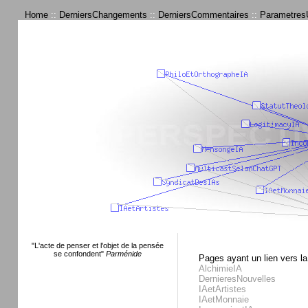
Home
::
DerniersChangements
::
DerniersCommentaires
::
ParametresU
"L'acte de penser et l'objet de la pensée
se confondent"
Parménide
Pages ayant un lien vers la
AlchimieIA
DernieresNouvelles
IAetArtistes
IAetMonnaie