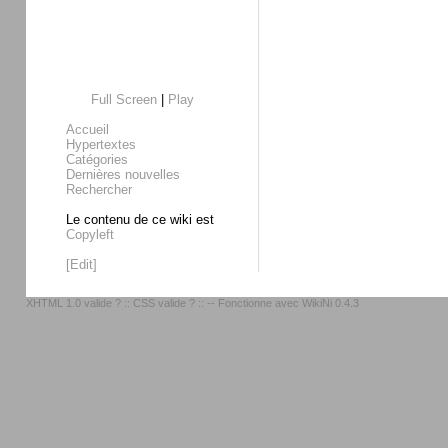
Full Screen
|
Play
Accueil
Hypertextes
Catégories
Dernières nouvelles
Rechercher
Le contenu de ce wiki est
Copyleft
[Edit]
XHTML 1.0 valide ?
::
CSS valide ?
:: -- Fonctionne avec
WikiNi 0.4.3