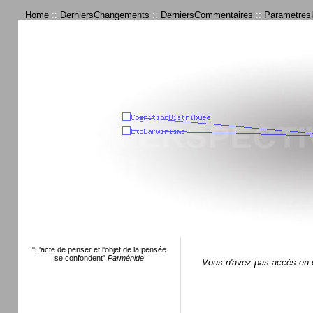
Home
::
DerniersChangements
::
DerniersCommentaires
::
ParametresU
"L'acte de penser et l'objet de la pensée
se confondent"
Parménide
Vous n'avez pas accès en é