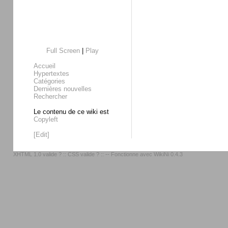
Full Screen
|
Play
Accueil
Hypertextes
Catégories
Dernières nouvelles
Rechercher
Le contenu de ce wiki est
Copyleft
[Edit]
XHTML 1.0 valide ?
::
CSS valide ?
:: -- Fonctionne avec
WikiNi 0.4.3