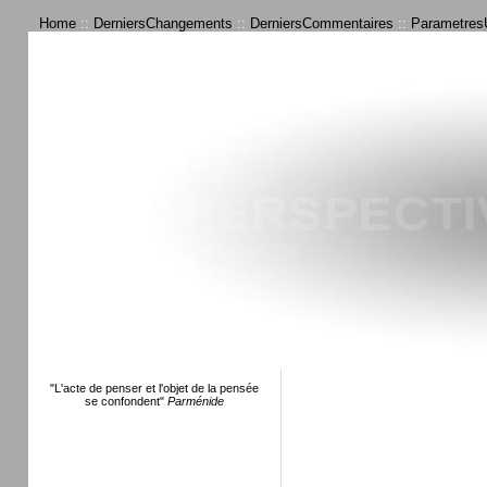
Home
::
DerniersChangements
::
DerniersCommentaires
::
ParametresU
"L'acte de penser et l'objet de la pensée
se confondent"
Parménide