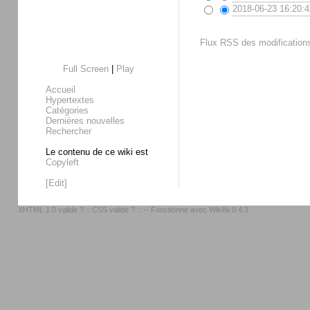
2018-06-23 16:20:4
Flux RSS des modifications
Full Screen
|
Play
Accueil
Hypertextes
Catégories
Dernières nouvelles
Rechercher
Le contenu de ce wiki est
Copyleft
[Edit]
XHTML 1.0 valide ?
::
CSS valide ?
:: -- Fonctionne avec
WikiNi 0.4.3