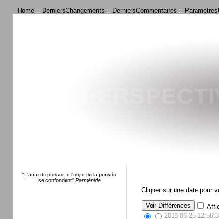
Home
::
DerniersChangements
::
DerniersCommentaires
::
ParametresU
"L'acte de penser et l'objet de la pensée
se confondent"
Parménide
Cliquer sur une date pour 
Affi
2018-06-25 12:56:3