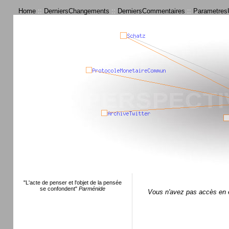
Home
::
DerniersChangements
::
DerniersCommentaires
::
ParametresU
"L'acte de penser et l'objet de la pensée
se confondent"
Parménide
Vous n'avez pas accès en é