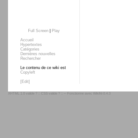
Full Screen
|
Play
Accueil
Hypertextes
Catégories
Dernières nouvelles
Rechercher
Le contenu de ce wiki est
Copyleft
[Edit]
XHTML 1.0 valide ?
::
CSS valide ?
:: -- Fonctionne avec
WikiNi 0.4.3