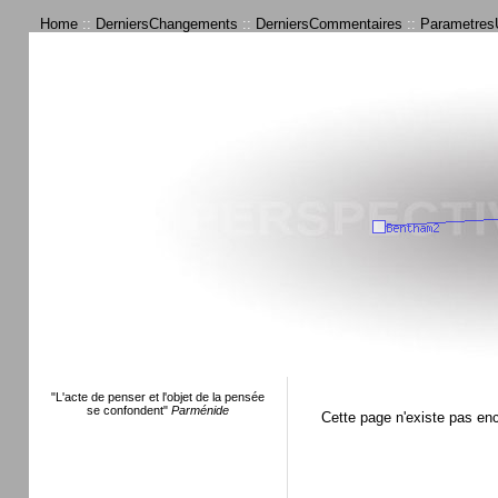
Home
::
DerniersChangements
::
DerniersCommentaires
::
ParametresU
"L'acte de penser et l'objet de la pensée
se confondent"
Parménide
Cette page n'existe pas en