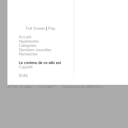
Full Screen
|
Play
Accueil
Hypertextes
Catégories
Dernières nouvelles
Rechercher
Le contenu de ce wiki est
Copyleft
[Edit]
XHTML 1.0 valide ?
::
CSS valide ?
:: -- Fonctionne avec
WikiNi 0.4.3