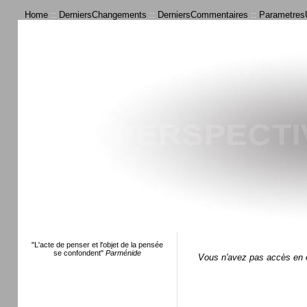
Home
::
DerniersChangements
::
DerniersCommentaires
::
ParametresU
"L'acte de penser et l'objet de la pensée
se confondent"
Parménide
Vous n'avez pas accès en é