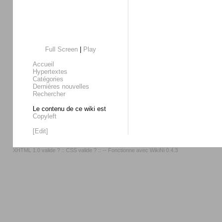
Full Screen
|
Play
Accueil
Hypertextes
Catégories
Dernières nouvelles
Rechercher
Le contenu de ce wiki est
Copyleft
[Edit]
XHTML 1.0 valide ?
::
CSS valide ?
:: -- Fonctionne avec
WikiNi 0.4.3