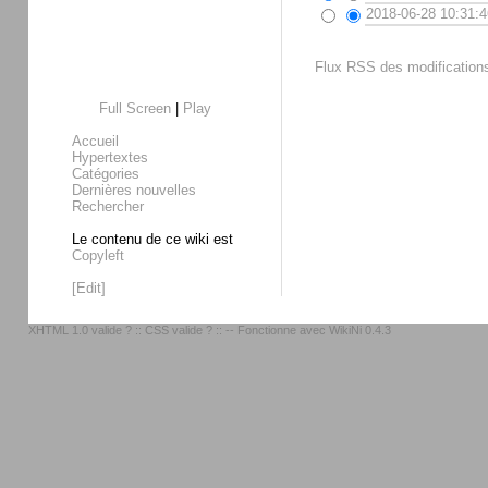
2018-06-28 10:31:4
Flux RSS des modifications
Full Screen
|
Play
Accueil
Hypertextes
Catégories
Dernières nouvelles
Rechercher
Le contenu de ce wiki est
Copyleft
[Edit]
XHTML 1.0 valide ?
::
CSS valide ?
:: -- Fonctionne avec
WikiNi 0.4.3