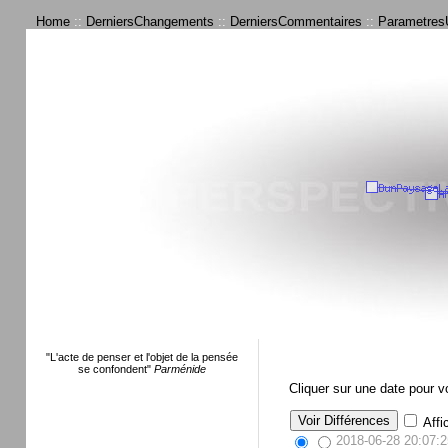
Home
::
DerniersChangements
::
DerniersCommentaires
::
ParametresU
"L'acte de penser et l'objet de la pensée
se confondent"
Parménide
Cliquer sur une date pour 
Affi
2018-06-28 20:07:2