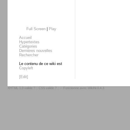
Full Screen
|
Play
Accueil
Hypertextes
Catégories
Dernières nouvelles
Rechercher
Le contenu de ce wiki est
Copyleft
[Edit]
XHTML 1.0 valide ?
::
CSS valide ?
:: -- Fonctionne avec
WikiNi 0.4.3