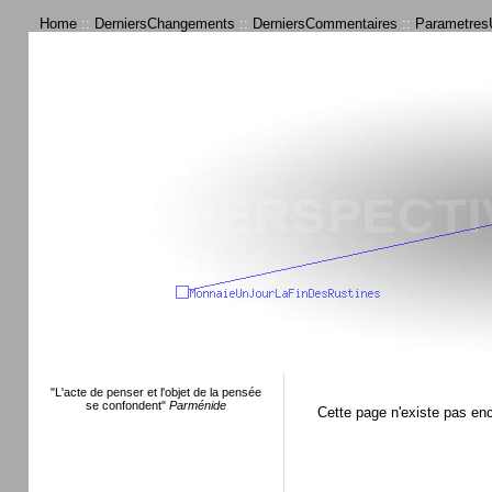
Home
::
DerniersChangements
::
DerniersCommentaires
::
ParametresU
"L'acte de penser et l'objet de la pensée
se confondent"
Parménide
Cette page n'existe pas en