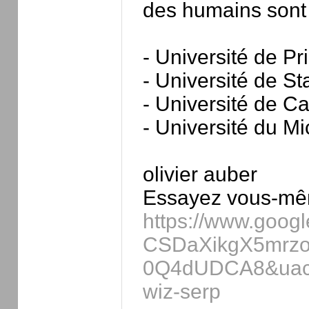
des humains sont 
- Université de P
- Université de S
- Université de C
- Université du M
olivier auber
Essayez vous-mêm
https://www.go
CSDaXikgX5mrz
0Q4dUDCA8&uac
wiz-serp