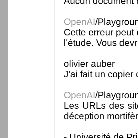
Aucun document n
OpenAI
/Playgrou
Cette erreur peut
l'étude. Vous devr
olivier auber
J'ai fait un copie
OpenAI
/Playgrou
Les URLs des site
déception mortifèr
- Université de Pr