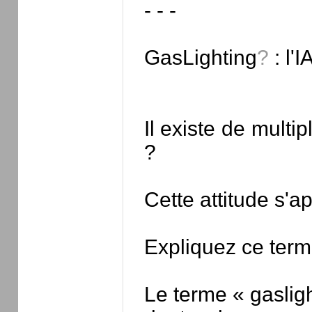
- - -
GasLighting
?
: l'I
Il existe de mult
?
Cette attitude s'ap
Expliquez ce term
Le terme « gaslig