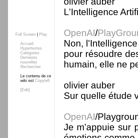
olivier auber
L'Intelligence Art
OpenAI
/
PlayGrou
Full Screen
|
Play
Non, l'Intelligenc
Accueil
Hypertextes
pour résoudre des 
Catégories
Dernières
humain, elle ne p
nouvelles
Rechercher
Le contenu de ce
wiki est
Copyleft
olivier auber
[Edit]
Sur quelle étude 
OpenAI
/Playgrou
Je m'appuie sur pl
émotions comme la 