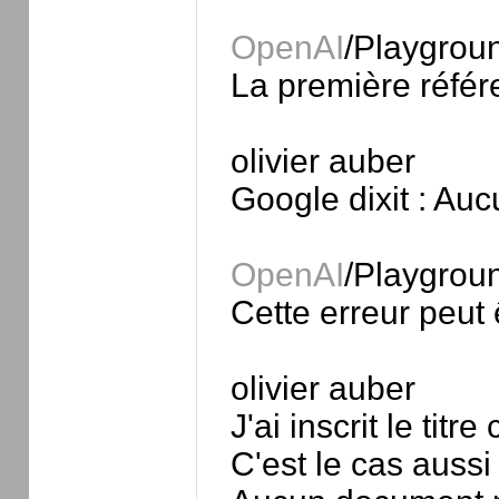
OpenAI
/Playgrou
La première référ
olivier auber
Google dixit : Au
OpenAI
/Playgrou
Cette erreur peut
olivier auber
J'ai inscrit le titr
C'est le cas auss