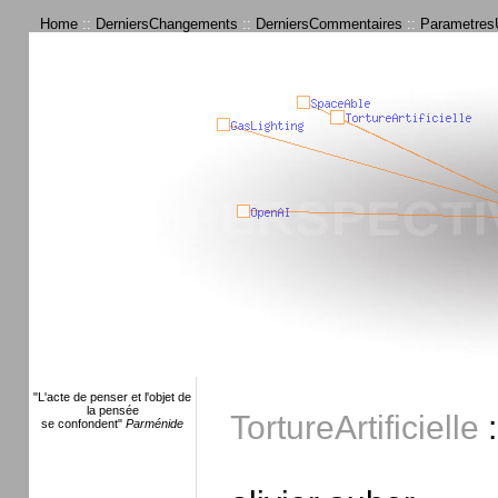
Home
::
DerniersChangements
::
DerniersCommentaires
::
ParametresU
"L'acte de penser et l'objet de
la pensée
TortureArtificielle
:
se confondent"
Parménide