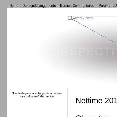
Home
::
DerniersChangements
::
DerniersCommentaires
::
ParametresU
"L'acte de penser et l'objet de la pensée
se confondent"
Parménide
Nettime 20