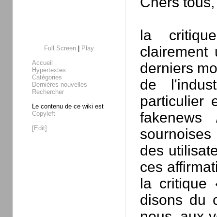
Chers tous,
la critiq
clairement
Full Screen
|
Play
Accueil
derniers mo
Hypertextes
Catégories
de l'indus
Dernières nouvelles
Rechercher
particulie
Le contenu de ce wiki est
fakenews 
Copyleft
[Edit]
sournoises
des utilisa
ces affirmat
la critiqu
disons du c
nous, aux vo