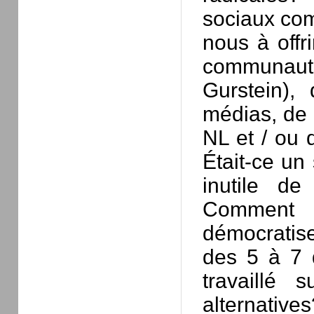
sociaux com
nous à offr
communautai
Gurstein),
médias, de 
NL et / ou 
Était-ce un
inutile de
Comment 
démocratise
des 5 à 7 
travaillé 
alternative