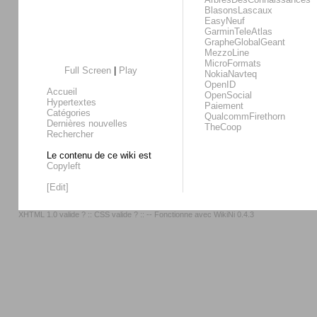
BlasonsLascaux
EasyNeuf
GarminTeleAtlas
GrapheGlobalGeant
MezzoLine
MicroFormats
Full Screen
|
Play
NokiaNavteq
OpenID
Accueil
OpenSocial
Hypertextes
Paiement
Catégories
QualcommFirethorn
Dernières nouvelles
TheCoop
Rechercher
Le contenu de ce wiki est
Copyleft
[Edit]
XHTML 1.0 valide ?
::
CSS valide ?
:: -- Fonctionne avec
WikiNi 0.4.3