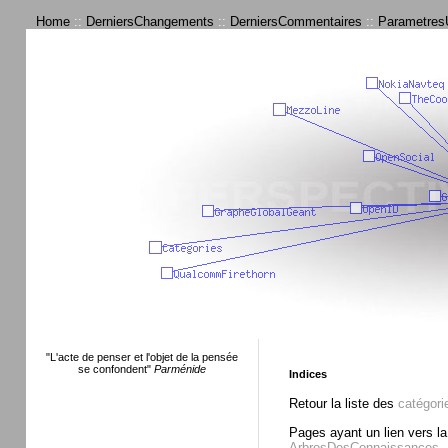
Home
::
DerniersChangements
::
DerniersCommentaires
::
ParametresU
"L'acte de penser et l'objet de la pensée
se confondent"
Parménide
Indices
Retour la liste des
catégori
Pages ayant un lien vers la
ArbresDesConnaissances