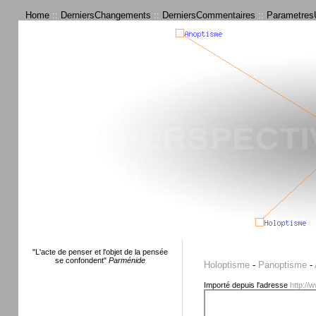
Home
::
DerniersChangements
::
DerniersCommentaires
::
ParametresU
"L'acte de penser et l'objet de la pensée
se confondent"
Parménide
Holoptisme
-
Panoptisme
-
Importé depuis l'adresse
http://w