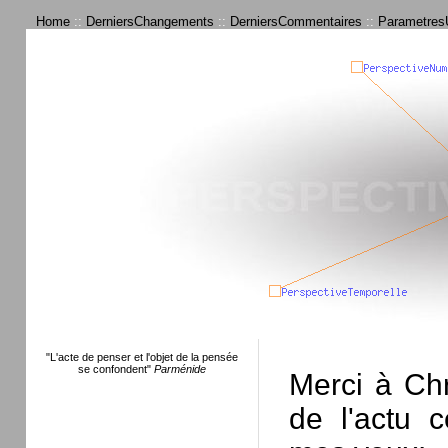
Home
::
DerniersChangements
::
DerniersCommentaires
::
ParametresU
"L'acte de penser et l'objet de la pensée
se confondent"
Parménide
Merci à Chr
de l'actu c