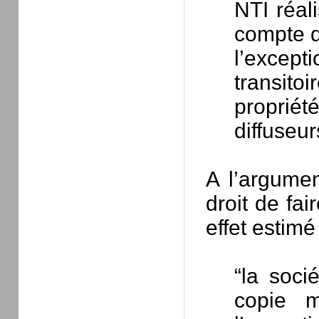
NTI réal
compte d
l’excep
transitoi
propriét
diffuseu
A l’argumen
droit de fai
effet estimé
“la soci
copie ma