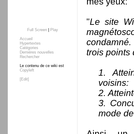
mes yeux:
"
Le site W
magnétoscop
Full Screen
|
Play
Accueil
condamné. 
Hypertextes
Catégories
trois points 
Dernières nouvelles
Rechercher
Le contenu de ce wiki est
1. Attei
Copyleft
[Edit]
voisins:
2. Attein
3. Concu
mode de 
Ainsi, un 