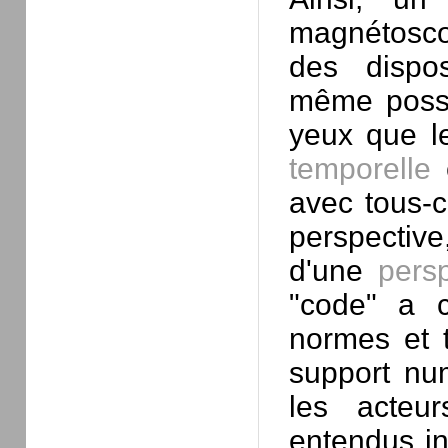
magnétosc
des dispos
même possib
yeux que l
temporelle
e
avec tous-c
perspectiv
d'une
pers
"code" a c
normes et t
support nu
les acteur
entendus in