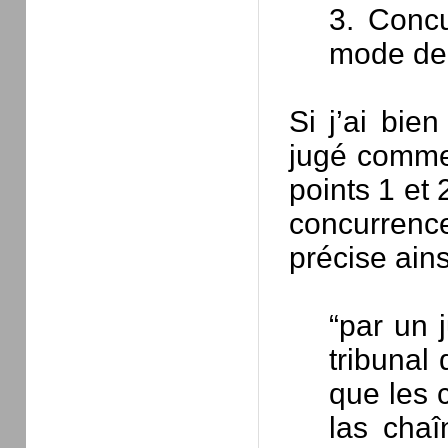
3. Concu
mode de 
Si j’ai bie
jugé comme 
points 1 et 2
concurrenc
précise ains
“par un 
tribunal
que les 
las chaî