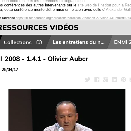
de la conférence et les références bibliographiques
les conférences des autres intervenants sur le
site web de l'Institut pour la Re
er, cette conférence mérite d'être mise en relation avec celle d'
Alexander Gal
s l'adresse
https://iri-ressources.org/collections/collection-2/season-27/video-431.html#t=2.0