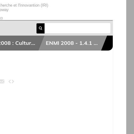
cherche et l'Innovantion (IRI)
loway
03