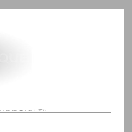
rement-innovante/#comment-632696