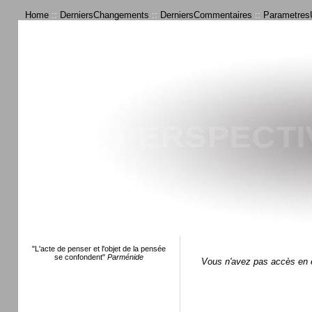
Home
::
DerniersChangements
::
DerniersCommentaires
::
ParametresU
"L'acte de penser et l'objet de la pensée
se confondent"
Parménide
Vous n'avez pas accès en é