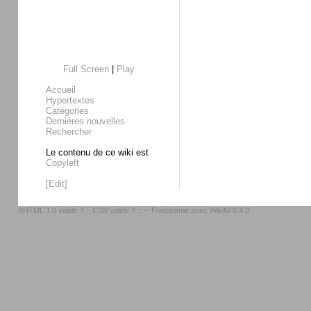
Full Screen
|
Play
Accueil
Hypertextes
Catégories
Dernières nouvelles
Rechercher
Le contenu de ce wiki est
Copyleft
[Edit]
XHTML 1.0 valide ?
::
CSS valide ?
:: -- Fonctionne avec
WikiNi 0.4.3