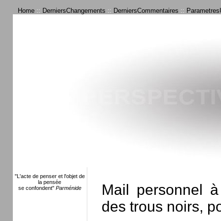
Home
::
DerniersChangements
::
DerniersCommentaires
::
ParametresU
"L'acte de penser et l'objet de
la pensée
Mail personnel à 
se confondent"
Parménide
des trous noirs, p