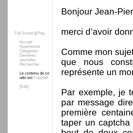
Bonjour Jean-Pier
merci d’avoir donn
Full Screen
|
Play
Accueil
Hypertextes
Comme mon sujet d
Catégories
Dernières
que nous const
nouvelles
Rechercher
représente un mom
Le contenu de ce
wiki est
Copyleft
[Edit]
Par exemple, je 
par message dire
première centain
taper un captcha
bout de deux cen