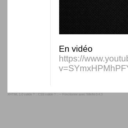
En vidéo
https://www.yout
v=SYmxHPMhPFY&
XHTML 1.0 valide ?
::
CSS valide ?
:: -- Fonctionne avec
WikiNi 0.4.3