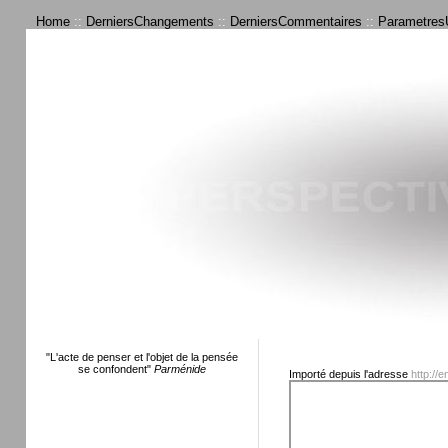
Home
::
DerniersChangements
::
DerniersCommentaires
::
ParametresU
"L'acte de penser et l'objet de la pensée
se confondent"
Parménide
Importé depuis l'adresse
http://