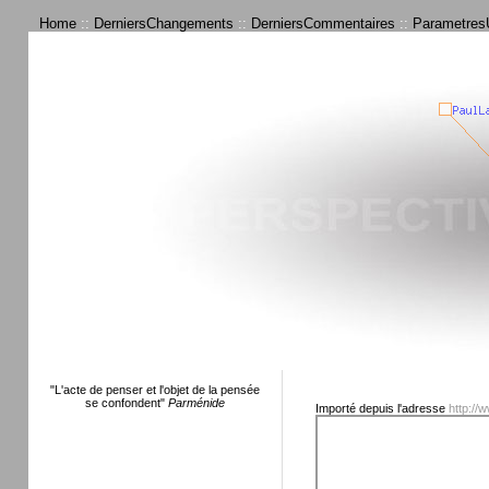
Home
::
DerniersChangements
::
DerniersCommentaires
::
ParametresU
"L'acte de penser et l'objet de la pensée
se confondent"
Parménide
Importé depuis l'adresse
http://