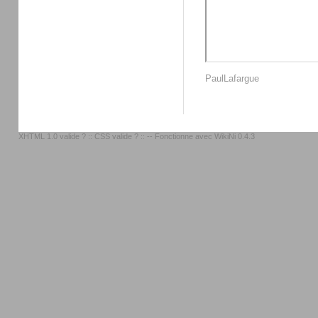
PaulLafargue
XHTML 1.0 valide ?
::
CSS valide ?
:: -- Fonctionne avec
WikiNi 0.4.3