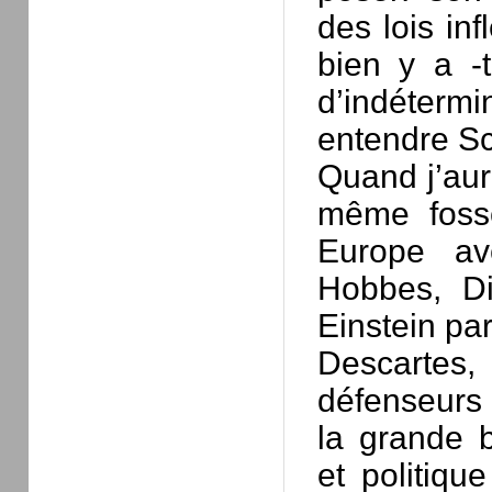
des lois inf
bien y a -t
d’indétermi
entendre Sc
Quand j’aur
même fossé
Europe av
Hobbes, Di
Einstein pa
Descartes,
défenseurs 
la grande b
et politiqu