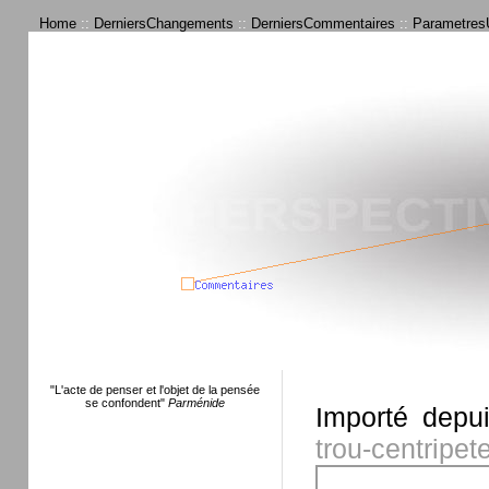
Home
::
DerniersChangements
::
DerniersCommentaires
::
ParametresU
"L'acte de penser et l'objet de la pensée
se confondent"
Parménide
Importé depu
trou-centripete