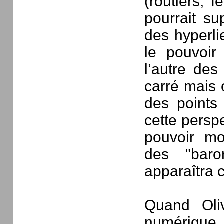
(routiers, f
pourrait su
des hyperli
le pouvoir
l’autre des
carré mais
des points 
cette persp
pouvoir mo
des "baro
apparaîtra 
Quand Oliv
numérique 