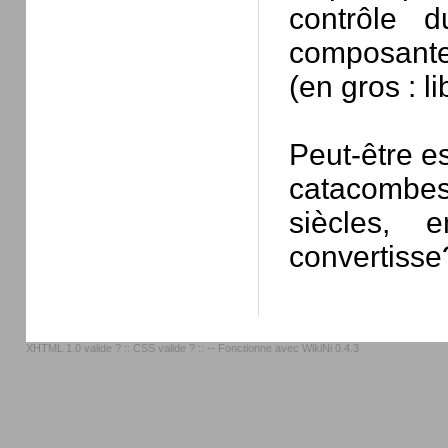
contrôle 
composante
(en gros : l
Peut-être e
catacombe
siècles, 
convertisse
XHTML 1.0 valide ?
::
CSS valide ?
:: -- Fonctionne avec
WikiNi 0.4.3