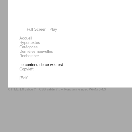
Full Screen
|
Play
Accueil
Hypertextes
Catégories
Dernières nouvelles
Rechercher
Le contenu de ce wiki est
Copyleft
[Edit]
XHTML 1.0 valide ?
::
CSS valide ?
:: -- Fonctionne avec
WikiNi 0.4.3