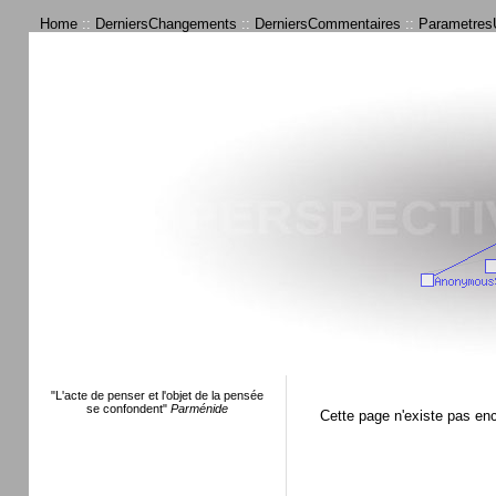
Home
::
DerniersChangements
::
DerniersCommentaires
::
ParametresU
"L'acte de penser et l'objet de la pensée
se confondent"
Parménide
Cette page n'existe pas en